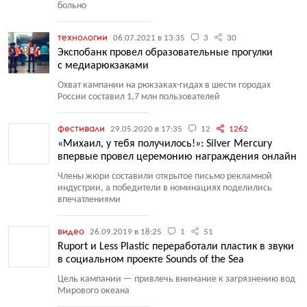
больно
технологии
06.07.2021 в 13:35
3
30
Экспобанк провел образовательные прогулки
с медиарюкзаками
Охват кампании на рюкзаках-гидах в шести городах
России составил 1,7 млн пользователей
фестивали
29.05.2020 в 17:35
12
1262
«Михаил, у тебя получилось!»: Silver Mercury
впервые провел церемонию награждения онлайн
Члены жюри составили открытое письмо рекламной
индустрии, а победители в номинациях поделились
впечатлениями
видео
26.09.2019 в 18:25
1
51
Ruport и Less Plastic переработали пластик в звуки
в социальном проекте Sounds of the Sea
Цель кампании — привлечь внимание к загрязнению вод
Мирового океана