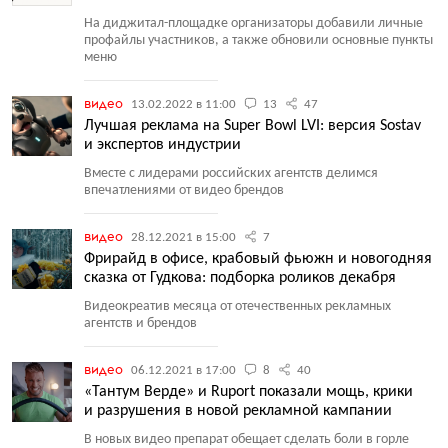
На диджитал-площадке организаторы добавили личные
профайлы участников, а также обновили основные пункты
меню
видео
13.02.2022 в 11:00
13
47
Лучшая реклама на Super Bowl LVI: версия Sostav
и экспертов индустрии
Вместе с лидерами российских агентств делимся
впечатлениями от видео брендов
видео
28.12.2021 в 15:00
7
Фрирайд в офисе, крабовый фьюжн и новогодняя
сказка от Гудкова: подборка роликов декабря
Видеокреатив месяца от отечественных рекламных
агентств и брендов
видео
06.12.2021 в 17:00
8
40
«Тантум Верде» и Ruport показали мощь, крики
и разрушения в новой рекламной кампании
В новых видео препарат обещает сделать боли в горле