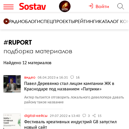
Войти
РАДИО
БЛОГИ
СПЕЦПРОЕКТЫ
РЕЙТИНГИ
КАТАЛОГ К
#
RUPORT
подборка материалов
Найдено 12 материалов
видео
06.04.2023 в 16:31
16
Павел Деревянко стал лицом кампании ЖК в
Краснодаре под названием «Патрики»
Актер пытается отговорить локального девелопера давать
району такое название
digital-кейсы
29.07.2022 в 13:40
3
15
Фестиваль креативных индустрий G8 запустил
новый сайт