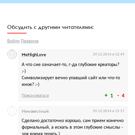
Обсудить с другими читателями:
Войти
Правила
MeHighLove
29.12.2014 в 12:49
А что сие означает-то, г-да глубокие креаторы?
:-)
Символизирует вечно упавший сайт или что-то
иное? :-)
Пожаловаться
1
4
Неизвестный
29.12.2014 в 15:17
Сделано достаточно хорошо, сам прием конечно
формальный, а искать в этом глубокие смыслы -
зря время терять )