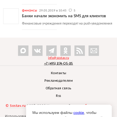
финансы
29.05.2019 в 10:45
5
Банки начали экономить на SMS для клиентов
Финансовые учреждения переходят на push-уведомления
info@sostav.ru
+7 (495) 274-05-25
Контакты
Рекламодателям
Обратная связь
Rss
© Sostav.ru
1998-2026 Независимый проект
брендингового
агентства Depot
Мы используем файлы
cookie
, чтобы
Использование материалов Sostav.ru допустимо только при