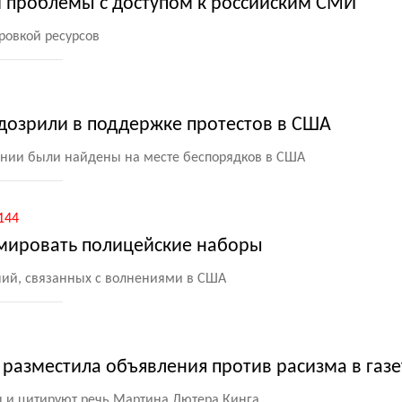
и проблемы с доступом к российским СМИ
ровкой ресурсов
дозрили в поддержке протестов в США
ании были найдены на месте беспорядков в США
144
амировать полицейские наборы
ий, связанных с волнениями в США
 разместила объявления против расизма в газ
 и цитируют речь Мартина Лютера Кинга