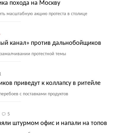
ка похода на Москву
ить масштабную акцию протеста в столице
6
рвый канал» против дальнобойщиков
 замалчивании протестной темы
1
ков приведут к коллапсу в ритейле
перебоев с поставками продуктов
5
взяли штурмом офис и напали на топов