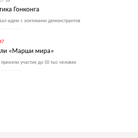
10
ика Гонконга
вал идею с зонтиками демонстрантов
47
шли «Марши мира»
приняли участие до 50 тыс человек