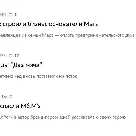
:40
1
к строили бизнес основатели Mars
равленцев из семьи Марс — оплота предпринимательского духа
:25
12
еды "Два мяча"
тских кед вновь поставили на поток
 16:30
 спасли M&M’s
 York и автор бренд-персонажей рассказала о своих героях