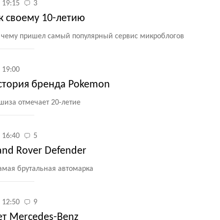
 19:15
3
 к своему 10-летию
 к чему пришел самый популярный сервис микроблогов
 19:00
стория бренда Pokemon
иза отмечает 20-летие
 16:40
5
and Rover Defender
самая брутальная автомарка
 12:50
9
ет Mercedes-Benz