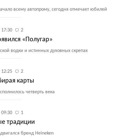
чало всему автопрому, сегодня отмечает юбилей
 17:30
2
оявился «Полугар»
сской водки и истинных духовных скрепах
 12:25
2
бирая карты
сполнилось четверть века
 09:30
1
ые традиции
одвигался бренд Heineken