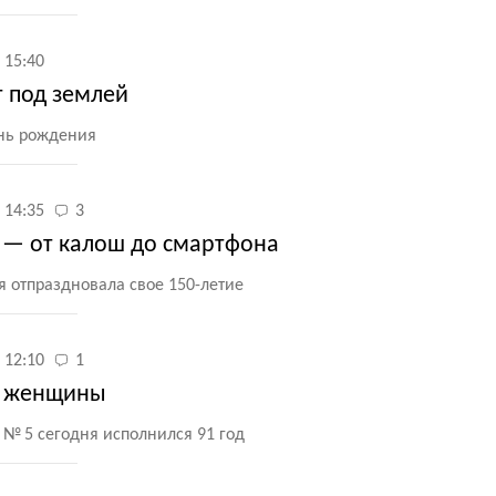
 15:40
т под землей
ень рождения
 14:35
3
a — от калош до смартфона
 отпраздновала свое 150-летие
 12:10
1
х женщины
№ 5 сегодня исполнился 91 год