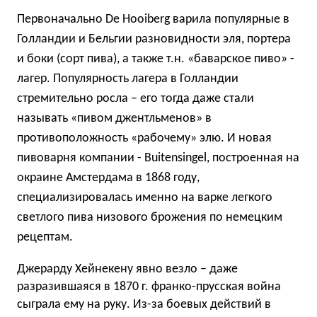
Первоначально De Hooiberg варила популярные в
Голландии и Бельгии разновидности эля, портера
и боки (сорт пива), а также т.н. «баварское пиво» -
лагер. Популярность лагера в Голландии
стремительно росла – его тогда даже стали
называть «пивом джентльменов» в
противоположность «рабочему» элю. И новая
пивоварня компании - Buitensingel, построенная на
окраине Амстердама в 1868 году,
специализировалась именно на варке легкого
светлого пива низового брожения по немецким
рецептам.
Джерарду Хейнекену явно везло – даже
разразившаяся в 1870 г. франко-прусская война
сыграла ему на руку. Из-за боевых действий в