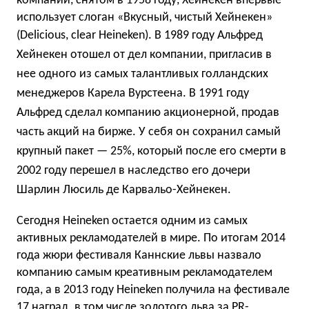
компании, снятом в 1958 году, Хейнекен впервые
использует слоган «Вкусный, чистый Хейнекен»
(Delicious, clear Heineken).
В 1989 году Альфред
Хейнекен отошел от дел компании, пригласив в
нее одного из самых талантливых голландских
менеджеров Карела Вурстеена. В 1991 году
Альфред сделал компанию акционерной, продав
часть акций на бирже. У себя он сохранил самый
крупный пакет — 25%, который после его смерти в
2002 году перешел в наследство его дочери
Шарлин Люсиль де Карвальо-Хейнекен.
Сегодня Heineken остается одним из самых
активных рекламодателей в мире. По итогам 2014
года жюри фестиваля Каннские львы назвало
компанию самым креативным рекламодателем
года, а в 2013 году Heineken получила на фестивале
17 наград, в том числе золотого льва за PR-