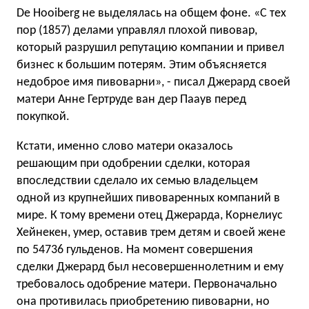
De Hooiberg не выделялась на общем фоне. «С тех
пор (1857) делами управлял плохой пивовар,
который разрушил репутацию компании и привел
бизнес к большим потерям. Этим объясняется
недоброе имя пивоварни», - писал Джерард своей
матери Анне Гертруде ван дер Пааув перед
покупкой.
Кстати, именно слово матери оказалось
решающим при одобрении сделки, которая
впоследствии сделало их семью владельцем
одной из крупнейших пивоваренных компаний в
мире. К тому времени отец Джерарда, Корнелиус
Хейнекен, умер, оставив трем детям и своей жене
по 54736 гульденов. На момент совершения
сделки Джерард был несовершеннолетним и ему
требовалось одобрение матери. Первоначально
она противилась приобретению пивоварни, но