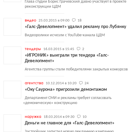
Глава студии Борис Грачевский давно участвует в проекте
реконструкции ЦДМ
видео
25.03.2015 в 09:00
18
«Галс-Девелопмент» удалил рекламу про Лубянку
Видеоролики исчезли с YouTube-канала ЦДМ
тендеры
16.03.2015 в 15:45
2
«ИГРОНИК» выиграли три тендера «Галс-
Девелопмент»
Агентства группы стали победителями закрытых конкурсов
агентства
10.12.2014 в 10:20
24
«Оку Саурона» пригрозили демонтажом
Департамент СМИ и рекламы требует согласовать
«
демоническую» конструкцию
наружка
18.03.2014 в 09:30
10
Деньги не главное для «Галс-Девелопмент»
Застройщик запустил новую рекламную кампанию