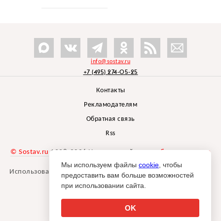
info@sostav.ru
+7 (495) 274-05-25
Контакты
Рекламодателям
Обратная связь
Rss
© Sostav.ru
1998-2026 Независимый проект
брендингового
агентства Depot
Мы используем файлы
cookie
, чтобы
Использование материалов Sostav.ru допустимо только при
предоставить вам больше возможностей
указании источника.
при использовании сайта.
Дизайн сайта -
Liqium
.
18+
OK