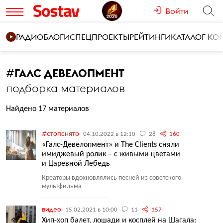
Войти
РАДИО
БЛОГИ
СПЕЦПРОЕКТЫ
РЕЙТИНГИ
КАТАЛОГ К
#
ГАЛС ДЕВЕЛОПМЕНТ
подборка материалов
Найдено 17 материалов
#стопснято
04.10.2022 в 12:10
28
160
«Галс-Девелопмент» и The Clients сняли
имиджевый ролик – с живыми цветами
и Царевной Лебедь
Креаторы вдохновлялись песней из советского
мультфильма
видео
15.02.2021 в 10:00
11
157
Хип-хоп балет, лошади и косплей на Шагала: