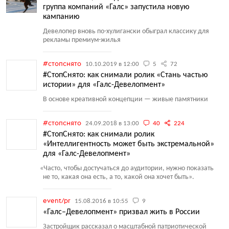
группа компаний «Галс» запустила новую
кампанию
Девелопер вновь по-хулигански обыграл классику для
рекламы премиум-жилья
#стопснято
10.10.2019 в 12:00
5
72
#СтопСнято: как снимали ролик «Стань частью
истории» для «Галс-Девелопмент»
В основе креативной концепции — живые памятники
#стопснято
24.09.2018 в 13:00
40
224
#СтопСнято: как снимали ролик
«Интеллигентность может быть экстремальной»
для «Галс-Девелопмент»
«
Часто, чтобы достучаться до аудитории, нужно показать
не то, какая она есть, а то, какой она хочет быть».
event/pr
15.08.2016 в 10:55
9
«Галс–Девелопмент» призвал жить в России
Застройщик рассказал о масштабной патриотической