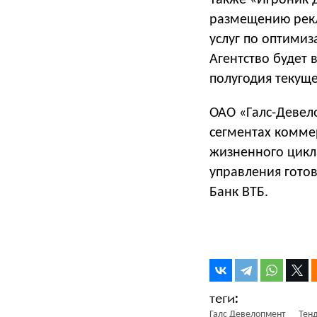
Также «Игроник Д
размещению рекл
услуг по оптимиз
Агентство будет 
полугодия текуще
ОАО «Галс-Девел
сегментах комме
жизненного цикл
управления гото
Банк ВТБ.
Галс Девелопмент
Тен