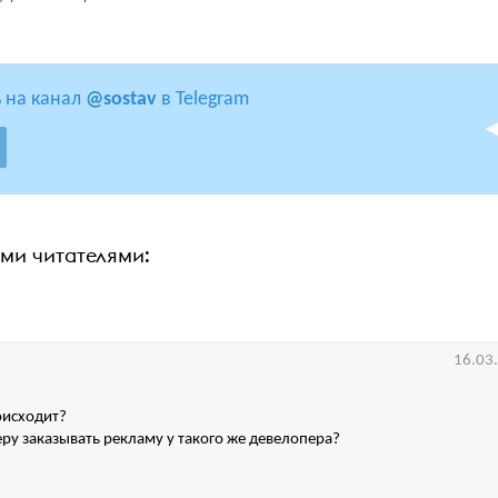
 на канал
@sostav
в Telegram
ими читателями:
16.03
оисходит?
ру заказывать рекламу у такого же девелопера?