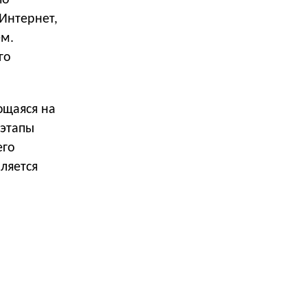
по
Интернет,
ем.
го
ющаяся на
 этапы
его
ляется