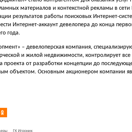
иджитал» стало контрагентом для оказания услуг 
амных материалов и контекстной рекламы в сети 
ации результатов работы поисковых Интернет-сист
вести Интернет-аккаунт девелопера до конца перво
го года.
опмент» – девелоперская компания, специализиру
рческой и жилой недвижимости, контролирует все
а проекта от разработки концепции до последующ
вым объектом. Основным акционером компании яв
деры
ГК Игроник