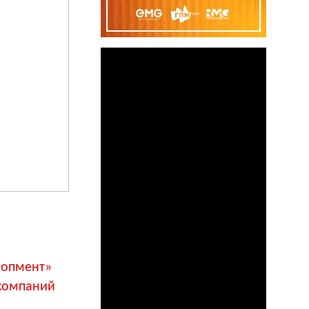
лопмент»
 компаний