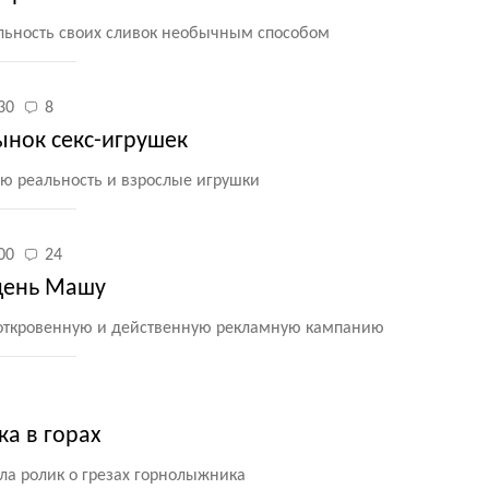
льность своих сливок необычным способом
30
8
ынок секс-игрушек
ую реальность и взрослые игрушки
00
24
здень Машу
ил откровенную и действенную рекламную кампанию
ка в горах
ала ролик о грезах горнолыжника