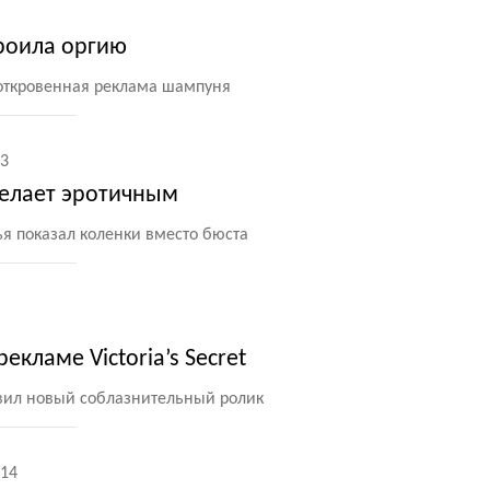
роила оргию
 откровенная реклама шампуня
3
делает эротичным
я показал коленки вместо бюста
екламе Victoria’s Secret
вил новый соблазнительный ролик
14