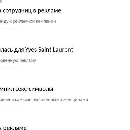
9
а сотрудниц в рекламе
анду к рекламной кампании
ась для Yves Saint Laurent
ровенную рекламу
омнил секс-символы
хновлена самыми чувственными женщинами
 в рекламе