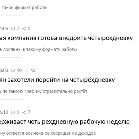
и такой формат работы
4:05
7
2
кая компания готова внедрить четырехдневку
е лояльны к такому формату работы
8:00
10
43
ян захотели перейти на четырёхдневку
 по такому графику стремительно растёт
6:10
1
7
держивает четырехдневную рабочую неделю
му остается возможное сокращение доходов