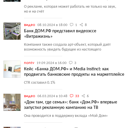
О рекламе, которая может работать не только на звук,
но и на счёт
видео
08.10.2024 в 18:00
1
8
Банк ДОМ.РФ представил видеоэссе
«Витражизнь»
Компания также создала арт-объект, который даёт
возможность увидеть будущее из настоящего
nontv
19.09.2024 в 16:00
3
Кейс «Банка ДОМ.РФ» и Media Instinct: как
продвигать банковские продукты на маркетплейсе
CTR составил 0.1%
видео
06.03.2024 в 10:48
33
6
«Дом там, где семья»: банк «Дом.РФ» впервые
запустил рекламную кампанию на ТВ
Она проводится в поддержку вклада
«
Мой Дом»