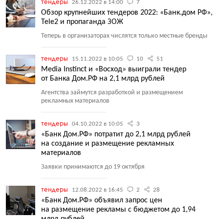
тендеры
26.12.2022 в 14:00
7
Обзор крупнейших тендеров 2022: «Банк.дом РФ»,
Tele2 и пропаганда ЗОЖ
Теперь в организаторах числятся только местные бренды
тендеры
15.11.2022 в 10:05
10
51
Media Instinct и «Восход» выиграли тендер
от Банка Дом.РФ на 2,1 млрд рублей
Агентства займутся разработкой и размещением
рекламных материалов
тендеры
04.10.2022 в 10:05
3
«Банк Дом.РФ» потратит до 2,1 млрд рублей
на создание и размещение рекламных
материалов
Заявки принимаются до 19 октября
тендеры
12.08.2022 в 16:45
2
28
«Банк Дом.РФ» объявил запрос цен
на размещение рекламы с бюджетом до 1,94