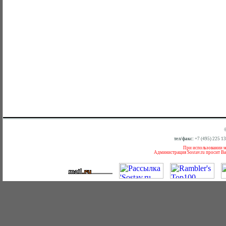
тел/факс:
+7 (495) 225 1
При использовании ма
Администрация Sostav.ru просит Ва