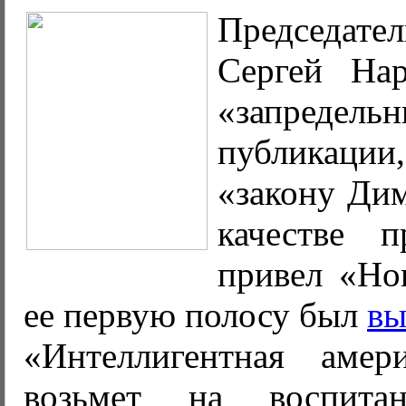
Председа
Сергей На
«запредель
публикации
«закону Ди
качестве п
привел «Но
ее первую полосу был
вы
«Интеллигентная амер
возьмет на воспита