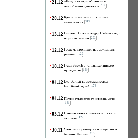
21.12
«Новую газету» обвинили в
211
оскорблении депутатов
20.12
Креаторы ответили на запрет
212
усыновления
13.12
Главное:Напиток Angry Birds выходит
202
на рынок России
12.12
Госдума пропишет нормативы для
120
рекламы
10.12
Глава Superjob.ru написал письмо
199
президенту
04.12
Leo Burnett прорекламировал
176
Еврейский музей
04.12
Путин откажется от имиджа мачо
161
03.12
Пенсию вновь привяжут к стажу и
122
зарплате
30.11
Японский премьер не приедет из-за
115
болезни Путина