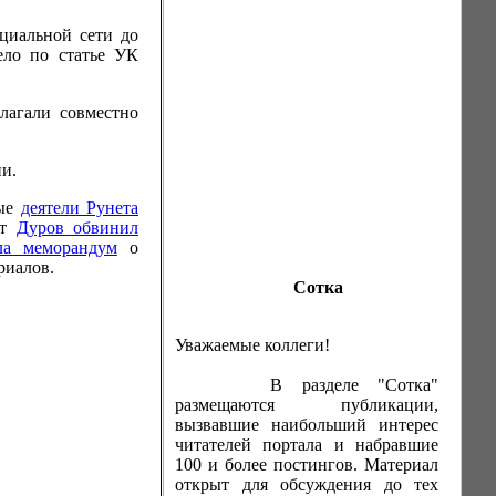
циальной сети до
ело по статье УК
лагали совместно
и.
ные
деятели Рунета
ет
Дуров обвинил
ла меморандум
о
риалов.
Сотка
Уважаемые коллеги!
В разделе "Сотка"
размещаются публикации,
вызвавшие наибольший интерес
читателей портала и набравшие
100 и более постингов. Материал
открыт для обсуждения до тех