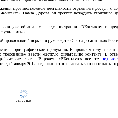
жения противозаконной деятельности ограничить доступ к со
Контакте» Павла Дурова он требует возбудить уголовное д
то они уже обращались к администрации «ВКонтакте» и пред
олучили отказ.
й православной церкви и руководство Союза десантников Росси
анении порнографической продукции. В прошлом году извест
с требованием ввести жесткую фильтрацию контента. В отв
рафические сайты. Впрочем, «ВКонтакте» все же
подписа
сь до 1 января 2012 года полностью очиститься от опасных мате
Загрузка