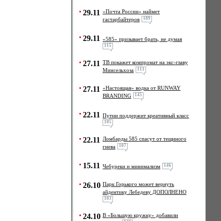
29.11
«Почта России» наймет
189
гастарбайтеров
29.11
«585» призывает брать, не думая
115
27.11
ТВ покажет компромат на экс-главу
111
Минсельхоза
27.11
«Настоящая» водка от RUNWAY
145
BRANDING
22.11
Путин поддержит креативный класс
105
22.11
Ломбарды 585 спасут от тещиного
107
гнева
15.11
146
Чебуреки и минимализм
26.10
Парк Горького может вернуть
айдентику Лебедеву ДОПОЛНЕНО
103
24.10
В «Большую кружку» добавили