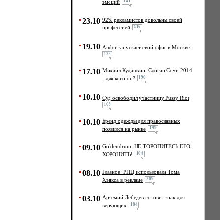
141
эмоций
23.10
92% рекламистов довольны своей
116
профессией
19.10
Andor запускает свой офис в Москве
135
17.10
Михаил Кудашкин: Слоган Сочи 2014
190
- для кого он?
10.10
Cуд освободил участницу Pussy Riot
169
10.10
Бренд одежды для православных
199
появился на рынке
09.10
Goldendrum: НЕ ТОРОПИТЕСЬ ЕГО
104
ХОРОНИТЬ!
08.10
Главное: РПЦ использовала Тома
209
Хэнкса в рекламе
03.10
Артемий Лебедев готовит знак для
184
верующих