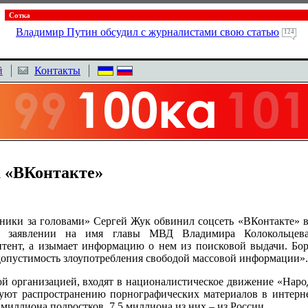
Сотка
Владимир Путин обсудил с журналистами свою статью
124
й
Контакты
а «ВКонтакте»
ники за головами» Сергей Жук обвинил соцсеть «ВКонтакте» в
В заявлении на имя главы МВД Владимира Колокольцева
нтент, а изымает информацию о нем из поисковой выдачи. Бо
допустимость злоупотребления свободой массовой информации».
й организацией, входят в националистическое движение «Нар
уют распространению порнографических материалов в интерне
миллиона подростков, 7,5 миллиона из них – из России.