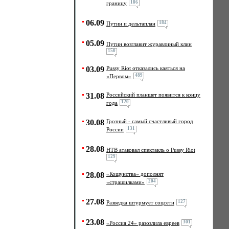
186
границу
06.09
184
Путин и дельтаплан
05.09
Путин возглавит журавлиный клин
150
03.09
Pussy Riot отказались каяться на
489
«Первом»
31.08
Российский планшет появится к концу
120
года
30.08
Грозный - самый счастливый город
131
России
28.08
НТВ атаковал спектакль о Pussy Riot
129
28.08
«Кощунства» дополнят
204
«страшилками»
27.08
127
Разведка штурмует соцсети
23.08
301
«Россия 24» разозлила евреев