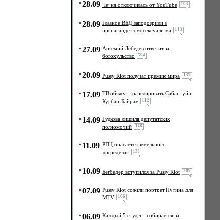
28.09
103
Чечня отключилась от YouTube
28.09
Главное:ВБД заподозрили в
113
пропаганде гомосексуализма
27.09
Артемий Лебедев ответит за
594
богохульство
20.09
139
Pussy Riot получат премию мира
17.09
ТВ обяжут транслировать Сабантуй и
112
Курбан-Байрам
14.09
Гудкова лишили депутатских
148
полномочий
11.09
РПЦ опасается земельного
139
«передела»
10.09
209
Бегбедер вступился за Pussy Riot
07.09
Pussy Riot сожгли портрет Путина для
166
MTV
06.09
Каждый 5 студент собирается за