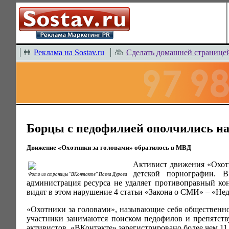
Реклама на Sostav.ru
Сделать домашней странице
Борцы с педофилией ополчились н
Движение «Охотники за головами» обратилось в МВД
Активист движения «Охот
детской порнографии. 
Фото из страницы "ВКонтакте" Павла Дурова
администрация ресурса не удаляет противоправный ко
видят в этом нарушение 4 статьи «Закона о СМИ» – «Не
«Охотники за головами», называющие себя общественно
участники занимаются поиском педофилов и препятств
активистов, «ВКонтакте» зарегистрировано более чем 11 