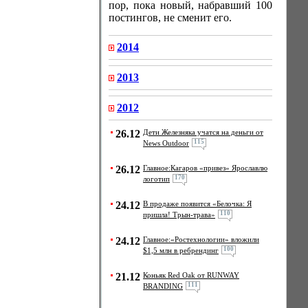
пор, пока новый, набравший 100
постингов, не сменит его.
2014
2013
2012
26.12
Дети Железняка учатся на деньги от
115
News Outdoor
26.12
Главное:Кагаров «привез» Ярославлю
170
логотип
24.12
В продаже появится «Белочка: Я
110
пришла! Трын-трава»
24.12
Главное:«Ростехнологии» вложили
100
$1,5 млн в ребрендинг
21.12
Коньяк Red Oak от RUNWAY
111
BRANDING