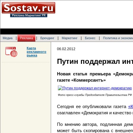
|
|
|
|
|
Медиа
Реклама
Брендинг
Маркетинг
Бизнес
Политика и эконом
Карта
06.02.2012
рекламного
рынка
Путин поддержал ин
Новая статья премьера «Демокр
газете «Коммерсантъ»
Фото пресс-службы Председателя Правительства РФ
Сегодня ее опубликовали газета
«
озаглавлен «Демократия и качество 
По мнению автора, подлинная демо
может быть скопирована с внешнег