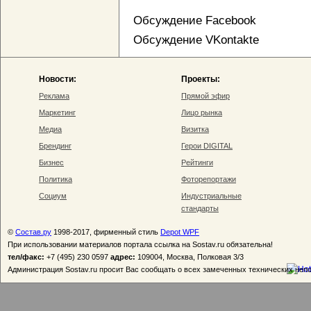
Обсуждение Facebook
Обсуждение VKontakte
Новости:
Проекты:
Реклама
Прямой эфир
Маркетинг
Лицо рынка
Медиа
Визитка
Брендинг
Герои DIGITAL
Бизнес
Рейтинги
Политика
Фоторепортажи
Социум
Индустриальные
стандарты
©
Состав.ру
1998-2017, фирменный стиль
Depot WPF
При использовании материалов портала ссылка на Sostav.ru обязательна!
тел/факс:
+7 (495) 230 0597
адрес:
109004, Москва, Полковая 3/3
Администрация Sostav.ru просит Вас сообщать о всех замеченных технических неп