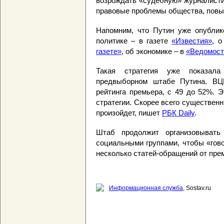
возрождать «судебную» журналисти
правовые проблемы общества, повы
Напомним, что Путин уже опублик
политике – в газете
«Известия»
, 
газете»
, об экономике – в
«Ведомост
Такая стратегия уже показал
предвыборном штабе Путина. ВЦ
рейтинга премьера, с 49 до 52%. 
стратегии. Скорее всего существен
произойдет, пишет
РБК Daily
.
Штаб продолжит организовывать
социальными группами, чтобы «гово
несколько статей-обращений от пре
Информационная служба
, Sostav.ru