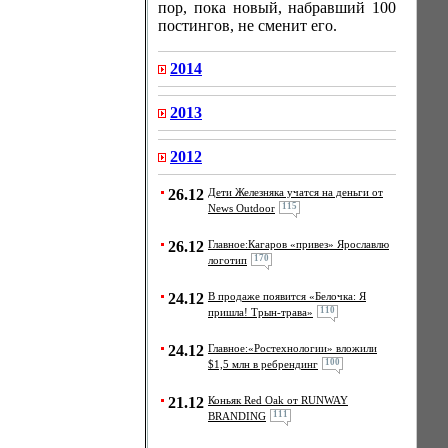
пор, пока новый, набравший 100
постингов, не сменит его.
2014
2013
2012
26.12
Дети Железняка учатся на деньги от
115
News Outdoor
26.12
Главное:Кагаров «привез» Ярославлю
170
логотип
24.12
В продаже появится «Белочка: Я
110
пришла! Трын-трава»
24.12
Главное:«Ростехнологии» вложили
100
$1,5 млн в ребрендинг
21.12
Коньяк Red Oak от RUNWAY
111
BRANDING