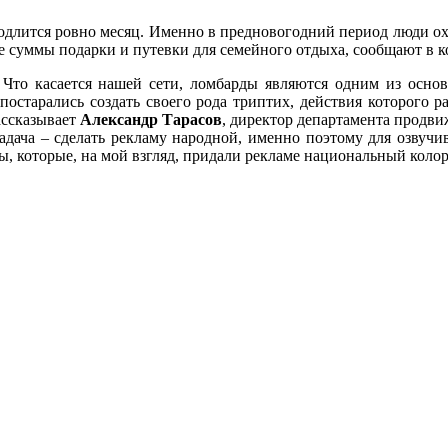
родлится ровно месяц. Именно в предновогодний период люди о
 суммы подарки и путевки для семейного отдыха, сообщают в 
 Что касается нашей сети, ломбарды являются одним из осно
остарались создать своего рода триптих, действия которого р
ассказывает
Александр Тарасов
, директор департамента прод
 задача – сделать рекламу народной, именно поэтому для озвуч
, которые, на мой взгляд, придали рекламе национальный колор