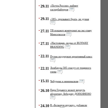
29.11
«Почта России» наймет
189
гастарбайтеров
29.11
«585» призывает брать, не думая
115
27.11
ТВ покажет компромат на экс-главу
111
Минсельхоза
27.11
«Настоящая» водка от RUNWAY
145
BRANDING
22.11
Путин поддержит креативный класс
105
22.11
Ломбарды 585 спасут от тещиного
107
гнева
15.11
146
Чебуреки и минимализм
26.10
Парк Горького может вернуть
айдентику Лебедеву ДОПОЛНЕНО
103
24.10
В «Большую кружку» добавили