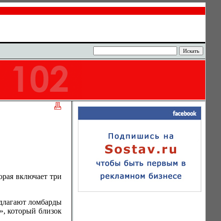
орая включает три
едлагают ломбарды
», который близок