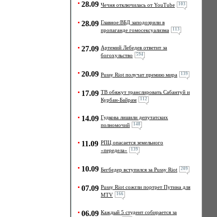
28.09
103
Чечня отключилась от YouTube
28.09
Главное:ВБД заподозрили в
113
пропаганде гомосексуализма
27.09
Артемий Лебедев ответит за
594
богохульство
20.09
139
Pussy Riot получат премию мира
17.09
ТВ обяжут транслировать Сабантуй и
112
Курбан-Байрам
14.09
Гудкова лишили депутатских
148
полномочий
11.09
РПЦ опасается земельного
139
«передела»
10.09
209
Бегбедер вступился за Pussy Riot
07.09
Pussy Riot сожгли портрет Путина для
166
MTV
06.09
Каждый 5 студент собирается за