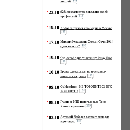
141
эмоций
23.10
92% рекламистов довольны своей
116
профессией
19.10
Andor запускает свой офис в Москве
135
17.10
Михаил Кудашкин: Слоган Сочи 2014
190
- для кого он?
10.10
Cуд освободил участницу Pussy Riot
169
10.10
Бренд одежды для православных
199
появился на рынке
09.10
Goldendrum: НЕ ТОРОПИТЕСЬ ЕГО
104
ХОРОНИТЬ!
08.10
Главное: РПЦ использовала Тома
209
Хэнкса в рекламе
03.10
Артемий Лебедев готовит знак для
184
верующих