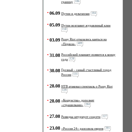
186
границу
06.09
184
Путин и дельтаплан
05.09
Путин возглавит журавлиный клин
150
03.09
Pussy Riot отказались каяться на
489
«Первом»
31.08
Российский планшет появится к концу
120
года
30.08
Грозный - самый счастливый город
131
России
28.08
НТВ атаковал спектакль о Pussy Riot
129
28.08
«Кощунства» дополнят
204
«страшилками»
27.08
127
Разведка штурмует соцсети
23.08
301
«Россия 24» разозлила евреев