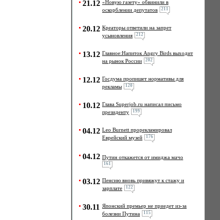
21.12
«Новую газету» обвинили в
211
оскорблении депутатов
20.12
Креаторы ответили на запрет
212
усыновления
13.12
Главное:Напиток Angry Birds выходит
202
на рынок России
12.12
Госдума пропишет нормативы для
120
рекламы
10.12
Глава Superjob.ru написал письмо
199
президенту
04.12
Leo Burnett прорекламировал
176
Еврейский музей
04.12
Путин откажется от имиджа мачо
161
03.12
Пенсию вновь привяжут к стажу и
122
зарплате
30.11
Японский премьер не приедет из-за
115
болезни Путина