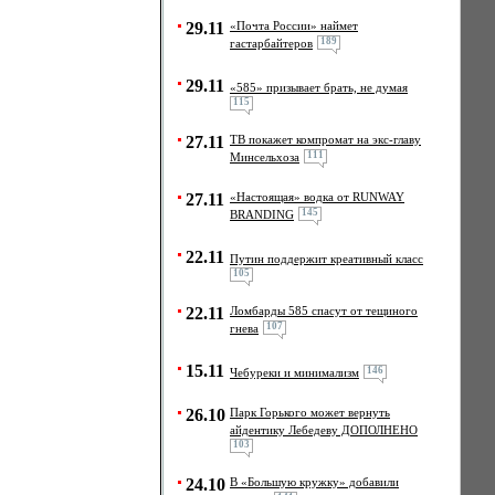
29.11
«Почта России» наймет
189
гастарбайтеров
29.11
«585» призывает брать, не думая
115
27.11
ТВ покажет компромат на экс-главу
111
Минсельхоза
27.11
«Настоящая» водка от RUNWAY
145
BRANDING
22.11
Путин поддержит креативный класс
105
22.11
Ломбарды 585 спасут от тещиного
107
гнева
15.11
146
Чебуреки и минимализм
26.10
Парк Горького может вернуть
айдентику Лебедеву ДОПОЛНЕНО
103
24.10
В «Большую кружку» добавили