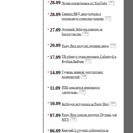
28.09
103
Чечня отключилась от YouTube
28.09
Главное:ВБД заподозрили в
113
пропаганде гомосексуализма
27.09
Артемий Лебедев ответит за
594
богохульство
20.09
139
Pussy Riot получат премию мира
17.09
ТВ обяжут транслировать Сабантуй и
112
Курбан-Байрам
14.09
Гудкова лишили депутатских
148
полномочий
11.09
РПЦ опасается земельного
139
«передела»
10.09
209
Бегбедер вступился за Pussy Riot
07.09
Pussy Riot сожгли портрет Путина для
166
MTV
06.09
Каждый 5 студент собирается за