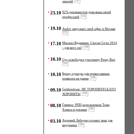
141
эмоций
23.10
92% рекламистов довольны своей
116
профессией
19.10
Andor запускает свой офис в Москве
135
17.10
Михаил Кудашкин: Слоган Сочи 2014
190
- для кого он?
10.10
Cуд освободил участницу Pussy Riot
169
10.10
Бренд одежды для православных
199
появился на рынке
09.10
Goldendrum: НЕ ТОРОПИТЕСЬ ЕГО
104
ХОРОНИТЬ!
08.10
Главное: РПЦ использовала Тома
209
Хэнкса в рекламе
03.10
Артемий Лебедев готовит знак для
184
верующих