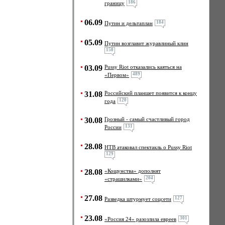
186
границу
06.09
184
Путин и дельтаплан
05.09
Путин возглавит журавлиный клин
150
03.09
Pussy Riot отказались каяться на
489
«Первом»
31.08
Российский планшет появится к концу
120
года
30.08
Грозный - самый счастливый город
131
России
28.08
НТВ атаковал спектакль о Pussy Riot
129
28.08
«Кощунства» дополнят
204
«страшилками»
27.08
127
Разведка штурмует соцсети
23.08
301
«Россия 24» разозлила евреев