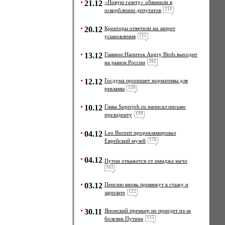
21.12
«Новую газету» обвинили в
211
оскорблении депутатов
20.12
Креаторы ответили на запрет
212
усыновления
13.12
Главное:Напиток Angry Birds выходит
202
на рынок России
12.12
Госдума пропишет нормативы для
120
рекламы
10.12
Глава Superjob.ru написал письмо
199
президенту
04.12
Leo Burnett прорекламировал
176
Еврейский музей
04.12
Путин откажется от имиджа мачо
161
03.12
Пенсию вновь привяжут к стажу и
122
зарплате
30.11
Японский премьер не приедет из-за
115
болезни Путина