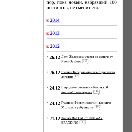
пор, пока новый, набравший 100
постингов, не сменит его.
2014
2013
2012
26.12
Дети Железняка учатся на деньги от
115
News Outdoor
26.12
Главное:Кагаров «привез» Ярославлю
170
логотип
24.12
В продаже появится «Белочка: Я
110
пришла! Трын-трава»
24.12
Главное:«Ростехнологии» вложили
100
$1,5 млн в ребрендинг
21.12
Коньяк Red Oak от RUNWAY
111
BRANDING