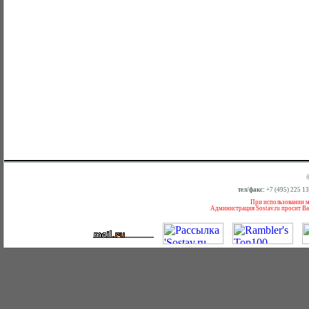
тел/факс:
+7 (495) 225 1
При использовании ма
Администрация Sostav.ru просит Ва