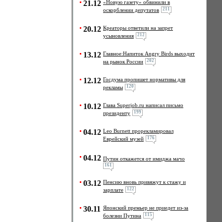
21.12
«Новую газету» обвинили в
211
оскорблении депутатов
20.12
Креаторы ответили на запрет
212
усыновления
13.12
Главное:Напиток Angry Birds выходит
202
на рынок России
12.12
Госдума пропишет нормативы для
120
рекламы
10.12
Глава Superjob.ru написал письмо
199
президенту
04.12
Leo Burnett прорекламировал
176
Еврейский музей
04.12
Путин откажется от имиджа мачо
161
03.12
Пенсию вновь привяжут к стажу и
122
зарплате
30.11
Японский премьер не приедет из-за
115
болезни Путина