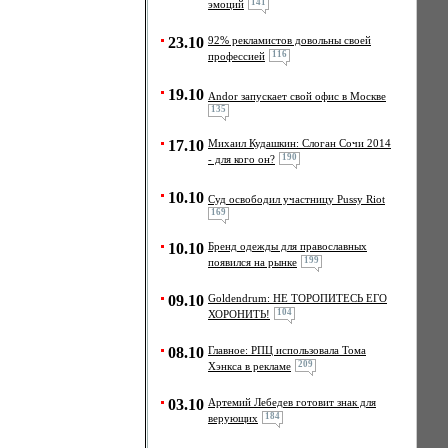
141
эмоций
23.10
92% рекламистов довольны своей
116
профессией
19.10
Andor запускает свой офис в Москве
135
17.10
Михаил Кудашкин: Слоган Сочи 2014
190
- для кого он?
10.10
Cуд освободил участницу Pussy Riot
169
10.10
Бренд одежды для православных
199
появился на рынке
09.10
Goldendrum: НЕ ТОРОПИТЕСЬ ЕГО
104
ХОРОНИТЬ!
08.10
Главное: РПЦ использовала Тома
209
Хэнкса в рекламе
03.10
Артемий Лебедев готовит знак для
184
верующих