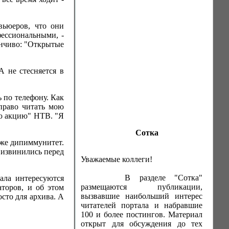
вьюеров, что они
ессиональными, -
лончиво: "Открытые
 не стесняется в
 по телефону. Как
 право читать мою
ую акцию" НТВ. "Я
Сотка
 же дипиммунитет.
 извинились перед
Уважаемые коллеги!
В разделе "Сотка"
ала интересуются
размещаются публикации,
торов, и об этом
вызвавшие наибольший интерес
сто для архива. А
читателей портала и набравшие
100 и более постингов. Материал
открыт для обсуждения до тех