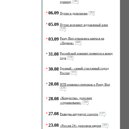
186
границу
06.09
184
Путин и дельтаплан
05.09
Путин возглавит журавлиный клин
150
03.09
Pussy Riot отказались каяться на
489
«Первом»
31.08
Российский планшет появится к концу
120
года
30.08
Грозный - самый счастливый город
131
России
28.08
НТВ атаковал спектакль о Pussy Riot
129
28.08
«Кощунства» дополнят
204
«страшилками»
27.08
127
Разведка штурмует соцсети
23.08
301
«Россия 24» разозлила евреев