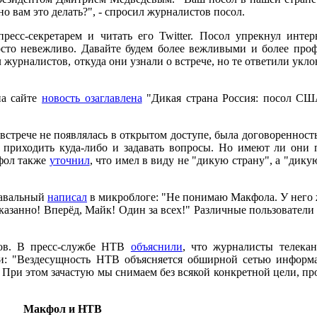
но вам это делать?", - спросил журналистов посол.
есс-секретарем и читать его Twitter. Посол упрекнул интер
осто невежливо. Давайте будем более вежливыми и более проф
ил журналистов, откуда они узнали о встрече, но те ответили ук
на сайте
новость озаглавлена
"Дикая страна Россия: посол США
стрече не появлялась в открытом доступе, была договоренность
- приходить куда-либо и задавать вопросы. Но имеют ли они
фол также
уточнил
, что имел в виду не "дикую страну", а "дик
Навальный
написал
в микроблоге: "Не понимаю Макфола. У него
азанно! Вперёд, Майк! Один за всех!" Различные пользователи
дов. В пресс-службе НТВ
объяснили
, что журналисты телекан
: "Вездесущность НТВ объясняется обширной сетью информа
При этом зачастую мы снимаем без всякой конкретной цели, про
Макфол и НТВ