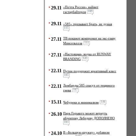
29.11
«Почта России» наймет
189
гастарбайтеров
29.11
«585» призывает брать, не думая
115
27.11
ТВ покажет компромат на экс-главу
111
Минсельхоза
27.11
«Настоящая» водка от RUNWAY
145
BRANDING
22.11
Путин поддержит креативный класс
105
22.11
Ломбарды 585 спасут от тещиного
107
гнева
15.11
146
Чебуреки и минимализм
26.10
Парк Горького может вернуть
айдентику Лебедеву ДОПОЛНЕНО
103
24.10
В «Большую кружку» добавили