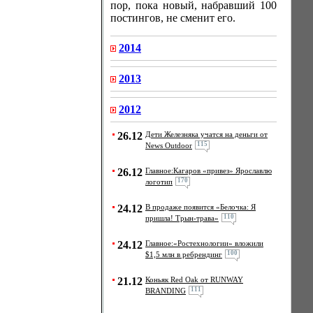
пор, пока новый, набравший 100
постингов, не сменит его.
2014
2013
2012
26.12
Дети Железняка учатся на деньги от
115
News Outdoor
26.12
Главное:Кагаров «привез» Ярославлю
170
логотип
24.12
В продаже появится «Белочка: Я
110
пришла! Трын-трава»
24.12
Главное:«Ростехнологии» вложили
100
$1,5 млн в ребрендинг
21.12
Коньяк Red Oak от RUNWAY
111
BRANDING