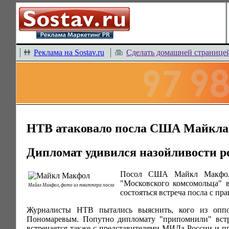
Реклама на Sostav.ru
Сделать домашней странице
НТВ атаковало посла США Майкл
Дипломат удивился назойливости р
Посол США Майкл Макфол 
"Московского комсомольца" 
Майкл Макфол, фото из твиттера посла
состояться встреча посла с п
Журналисты НТВ пытались выяснить, кого из оппо
Пономаревым. Попутно дипломату "припомнили" вст
встречается также с представителями МИДа России и п