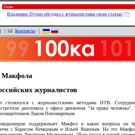
Сотка
Владимир Путин обсудил с журналистами свою статью
124
й
Контакты
а Макфола
оссийских журналистов
столкнулся с журналистскими методами НТВ. Сотрудник
встретили дипломата у офиса движения "За права человека".
равозащитником Львом Пономаревым.
зиционеров поддерживает Макфол и какие вопросы он бу
речи с Борисом Немцовым и Ильей Яшиным. На это Макфол 
резидентом Дмитрием Медведевым. "Ваш посол в нашей стране 