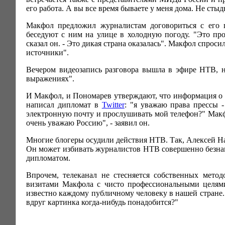
его работа. А вы все время бываете у меня дома. Не стыд
Макфол предложил журналистам договориться с его пр
беседуют с ним на улице в холодную погоду. "Это пр
сказал он. - Это дикая страна оказалась". Макфол спрос
источники".
Вечером видеозапись разговора вышла в эфире НТВ, 
выражениях".
И Макфол, и Пономарев утверждают, что информация о в
написал дипломат в
Twitter
: "я уважаю права прессы 
электронную почту и прослушивать мой телефон?" Мак
очень уважаю Россию", - заявил он.
Многие блогеры осудили действия НТВ. Так, Алексей 
Он может избивать журналистов НТВ совершенно безнак
дипломатом.
Впрочем, телеканал не стесняется собственных мето
визитами Макфола с чисто профессиональными целями
известно каждому публичному человеку в нашей стране. 
вдруг картинка когда-нибудь понадобится?"