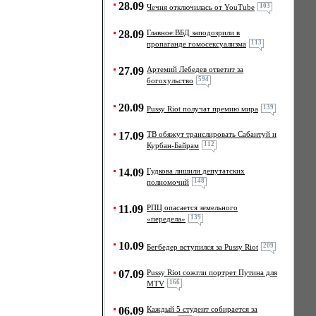
28.09
103
Чечня отключилась от YouTube
28.09
Главное:ВБД заподозрили в
113
пропаганде гомосексуализма
27.09
Артемий Лебедев ответит за
594
богохульство
20.09
139
Pussy Riot получат премию мира
17.09
ТВ обяжут транслировать Сабантуй и
112
Курбан-Байрам
14.09
Гудкова лишили депутатских
148
полномочий
11.09
РПЦ опасается земельного
139
«передела»
10.09
209
Бегбедер вступился за Pussy Riot
07.09
Pussy Riot сожгли портрет Путина для
166
MTV
06.09
Каждый 5 студент собирается за