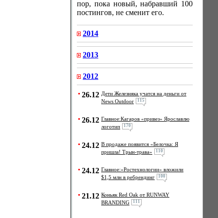
пор, пока новый, набравший 100
постингов, не сменит его.
2014
2013
2012
26.12
Дети Железняка учатся на деньги от
115
News Outdoor
26.12
Главное:Кагаров «привез» Ярославлю
170
логотип
24.12
В продаже появится «Белочка: Я
110
пришла! Трын-трава»
24.12
Главное:«Ростехнологии» вложили
100
$1,5 млн в ребрендинг
21.12
Коньяк Red Oak от RUNWAY
111
BRANDING