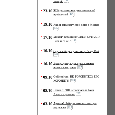
141
эмоций
23.10
92% рекламистов довольны своей
116
профессией
19.10
Andor запускает свой офис в Москве
135
17.10
Михаил Кудашкин: Слоган Сочи 2014
190
- для кого он?
10.10
Cуд освободил участницу Pussy Riot
169
10.10
Бренд одежды для православных
199
появился на рынке
09.10
Goldendrum: НЕ ТОРОПИТЕСЬ ЕГО
104
ХОРОНИТЬ!
08.10
Главное: РПЦ использовала Тома
209
Хэнкса в рекламе
03.10
Артемий Лебедев готовит знак для
184
верующих