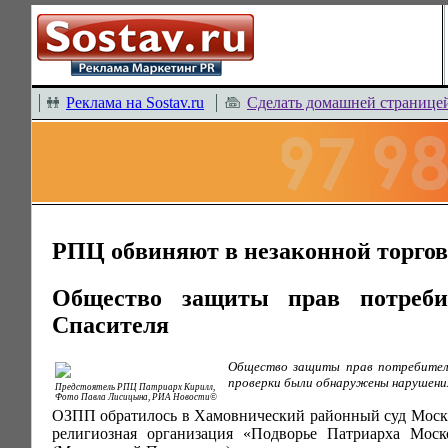
Реклама на Sostav.ru
Сделать домашней странице
РПЦ обвиняют в незаконной торгов
Общество защиты прав потреби
Спасителя
Общество защиты прав потребителе
проверки были обнаружены нарушения
Предстоятель РПЦ Патриарх Кирилл,
Фото Павла Лисицына, РИА Новости©
ОЗПП обратилось в Хамовнический районный суд Москвы
религиозная организация «Подворье Патриарха Мо