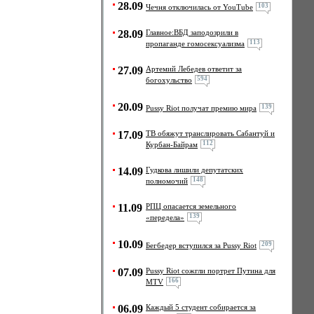
28.09
103
Чечня отключилась от YouTube
28.09
Главное:ВБД заподозрили в
113
пропаганде гомосексуализма
27.09
Артемий Лебедев ответит за
594
богохульство
20.09
139
Pussy Riot получат премию мира
17.09
ТВ обяжут транслировать Сабантуй и
112
Курбан-Байрам
14.09
Гудкова лишили депутатских
148
полномочий
11.09
РПЦ опасается земельного
139
«передела»
10.09
209
Бегбедер вступился за Pussy Riot
07.09
Pussy Riot сожгли портрет Путина для
166
MTV
06.09
Каждый 5 студент собирается за