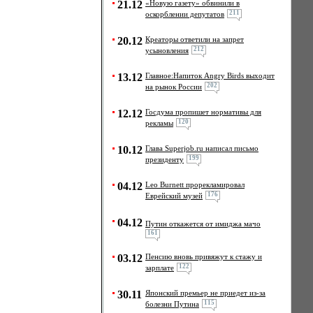
21.12
«Новую газету» обвинили в
211
оскорблении депутатов
20.12
Креаторы ответили на запрет
212
усыновления
13.12
Главное:Напиток Angry Birds выходит
202
на рынок России
12.12
Госдума пропишет нормативы для
120
рекламы
10.12
Глава Superjob.ru написал письмо
199
президенту
04.12
Leo Burnett прорекламировал
176
Еврейский музей
04.12
Путин откажется от имиджа мачо
161
03.12
Пенсию вновь привяжут к стажу и
122
зарплате
30.11
Японский премьер не приедет из-за
115
болезни Путина