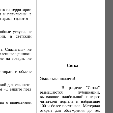
что на территории
ки и павильоны, в
 храма сдаются в
обные услуги, не
ции, а светским
а Спасителя» не
рмленные ценники.
ле на товары, не
Сотка
озврате и обмене
Уважаемые коллеги!
кой деятельности.
В разделе "Сотка"
ом «О защите прав
размещаются публикации,
вызвавшие наибольший интерес
читателей портала и набравшие
ния о вынесенном
100 и более постингов. Материал
открыт для обсуждения до тех