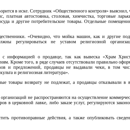
орится в иске. Сотрудник «Общественного контроля» выяснил, 
, платная автостоянка, столовая, химчистка, торговые ларь
осуда и другие потребительские товары. Отдельные помещения
щественники. «Очевидно, что мойка машин, как и другие под
олжны регулироваться не уставом религиозной организа
 с информацией о продавце, так как вывеска «Храм Христ
тиям. Кроме того, в ряде случаев отсутствовали правильно офо
вов и предложений, продавцы не выдавали чеки, в том чис
ульта и религиозная литература».
ые товары возврату не подлежат, а продавцы отказывали в в
организаций не распространяются на осуществление коммерчес
в в церковной лавке, либо заказе услуг, регулируются закон
атить противоправные действия, а также опубликовать сведе