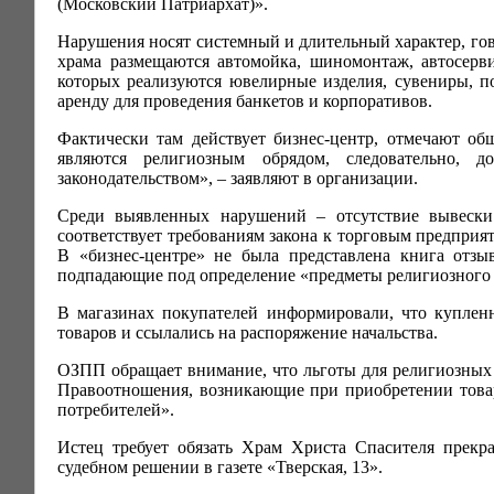
(Московский Патриархат)».
Нарушения носят системный и длительный характер, гов
храма размещаются автомойка, шиномонтаж, автосервис
которых реализуются ювелирные изделия, сувениры, п
аренду для проведения банкетов и корпоративов.
Фактически там действует бизнес-центр, отмечают об
являются религиозным обрядом, следовательно, д
законодательством», – заявляют в организации.
Среди выявленных нарушений – отсутствие вывески
соответствует требованиям закона к торговым предприя
В «бизнес-центре» не была представлена книга отзы
подпадающие под определение «предметы религиозного к
В магазинах покупателей информировали, что купленн
товаров и ссылались на распоряжение начальства.
ОЗПП обращает внимание, что льготы для религиозных 
Правоотношения, возникающие при приобретении товаро
потребителей».
Истец требует обязать Храм Христа Спасителя прекр
судебном решении в газете «Тверская, 13».