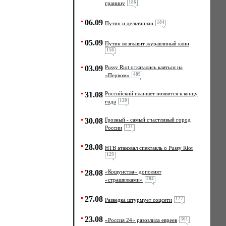
186
границу
06.09
184
Путин и дельтаплан
05.09
Путин возглавит журавлиный клин
150
03.09
Pussy Riot отказались каяться на
489
«Первом»
31.08
Российский планшет появится к концу
120
года
30.08
Грозный - самый счастливый город
131
России
28.08
НТВ атаковал спектакль о Pussy Riot
129
28.08
«Кощунства» дополнят
204
«страшилками»
27.08
127
Разведка штурмует соцсети
23.08
301
«Россия 24» разозлила евреев