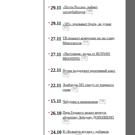
29.11
«Почта России» наймет
189
гастарбайтеров
29.11
«585» призывает брать, не думая
115
27.11
ТВ покажет компромат на экс-главу
111
Минсельхоза
27.11
«Настоящая» водка от RUNWAY
145
BRANDING
22.11
Путин поддержит креативный класс
105
22.11
Ломбарды 585 спасут от тещиного
107
гнева
15.11
146
Чебуреки и минимализм
26.10
Парк Горького может вернуть
айдентику Лебедеву ДОПОЛНЕНО
103
24.10
В «Большую кружку» добавили