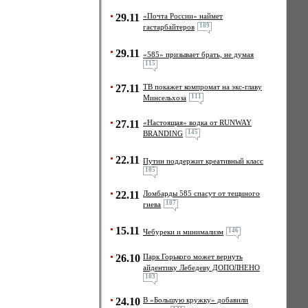
29.11
«Почта России» наймет
189
гастарбайтеров
29.11
«585» призывает брать, не думая
115
27.11
ТВ покажет компромат на экс-главу
111
Минсельхоза
27.11
«Настоящая» водка от RUNWAY
145
BRANDING
22.11
Путин поддержит креативный класс
105
22.11
Ломбарды 585 спасут от тещиного
107
гнева
15.11
146
Чебуреки и минимализм
26.10
Парк Горького может вернуть
айдентику Лебедеву ДОПОЛНЕНО
103
24.10
В «Большую кружку» добавили