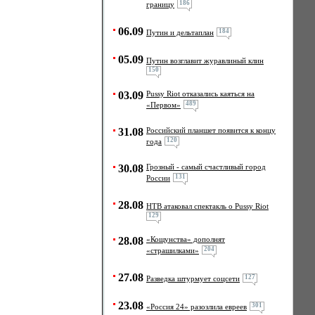
186
границу
06.09
184
Путин и дельтаплан
05.09
Путин возглавит журавлиный клин
150
03.09
Pussy Riot отказались каяться на
489
«Первом»
31.08
Российский планшет появится к концу
120
года
30.08
Грозный - самый счастливый город
131
России
28.08
НТВ атаковал спектакль о Pussy Riot
129
28.08
«Кощунства» дополнят
204
«страшилками»
27.08
127
Разведка штурмует соцсети
23.08
301
«Россия 24» разозлила евреев