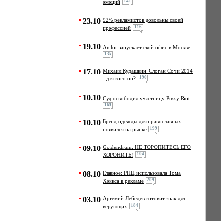
141
эмоций
23.10
92% рекламистов довольны своей
116
профессией
19.10
Andor запускает свой офис в Москве
135
17.10
Михаил Кудашкин: Слоган Сочи 2014
190
- для кого он?
10.10
Cуд освободил участницу Pussy Riot
169
10.10
Бренд одежды для православных
199
появился на рынке
09.10
Goldendrum: НЕ ТОРОПИТЕСЬ ЕГО
104
ХОРОНИТЬ!
08.10
Главное: РПЦ использовала Тома
209
Хэнкса в рекламе
03.10
Артемий Лебедев готовит знак для
184
верующих