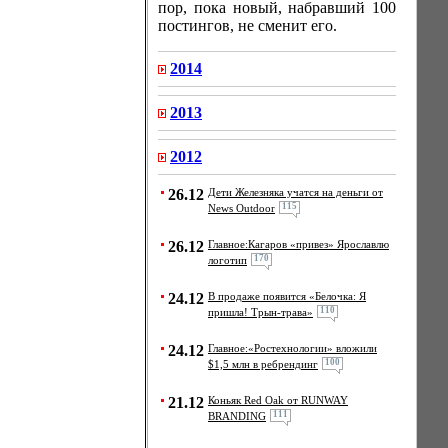
пор, пока новый, набравший 100
постингов, не сменит его.
2014
2013
2012
26.12
Дети Железняка учатся на деньги от
115
News Outdoor
26.12
Главное:Кагаров «привез» Ярославлю
170
логотип
24.12
В продаже появится «Белочка: Я
110
пришла! Трын-трава»
24.12
Главное:«Ростехнологии» вложили
100
$1,5 млн в ребрендинг
21.12
Коньяк Red Oak от RUNWAY
111
BRANDING