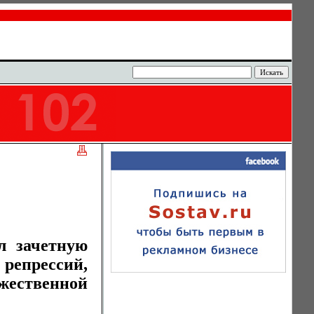
л зачетную
репрессий,
ожественной