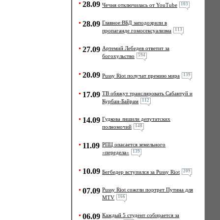
28.09
103
Чечня отключилась от YouTube
28.09
Главное:ВБД заподозрили в
113
пропаганде гомосексуализма
27.09
Артемий Лебедев ответит за
594
богохульство
20.09
139
Pussy Riot получат премию мира
17.09
ТВ обяжут транслировать Сабантуй и
112
Курбан-Байрам
14.09
Гудкова лишили депутатских
148
полномочий
11.09
РПЦ опасается земельного
139
«передела»
10.09
209
Бегбедер вступился за Pussy Riot
07.09
Pussy Riot сожгли портрет Путина для
166
MTV
06.09
Каждый 5 студент собирается за