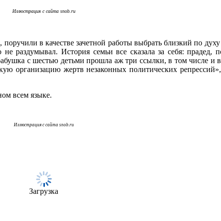
Иллюстрация с сайта snob.ru
 поручили в качестве зачетной работы выбрать близкий по дух
о не раздумывал. История семьи все сказала за себя: прадед, 
бабушка с шестью детьми прошла аж три ссылки, в том числе и 
кую организацию жертв незаконных политических репрессий», 
ном всем языке.
Иллюстрация с сайта snob.ru
Загрузка