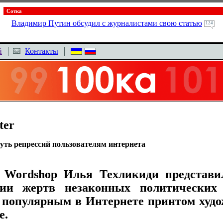
Сотка
Владимир Путин обсудил с журналистами свою статью
124
й
Контакты
ter
уть репрессий пользователям интернета
 Wordshop Илья Техликиди представи
ции жертв незаконных политических 
ь популярным в Интернете принтом худ
e.