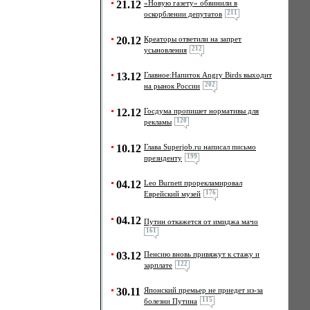
21.12
«Новую газету» обвинили в
211
оскорблении депутатов
20.12
Креаторы ответили на запрет
212
усыновления
13.12
Главное:Напиток Angry Birds выходит
202
на рынок России
12.12
Госдума пропишет нормативы для
120
рекламы
10.12
Глава Superjob.ru написал письмо
199
президенту
04.12
Leo Burnett прорекламировал
176
Еврейский музей
04.12
Путин откажется от имиджа мачо
161
03.12
Пенсию вновь привяжут к стажу и
122
зарплате
30.11
Японский премьер не приедет из-за
115
болезни Путина