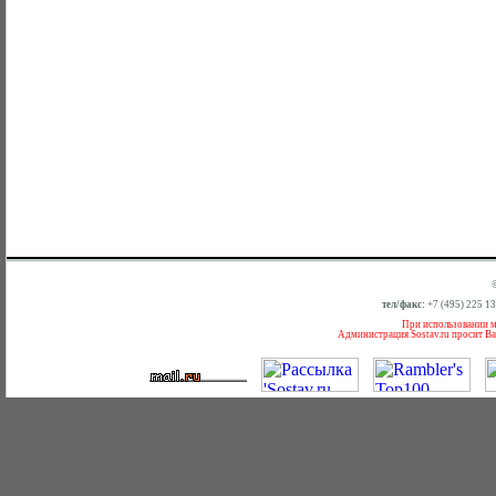
тел/факс:
+7 (495) 225 1
При использовании ма
Администрация Sostav.ru просит Ва