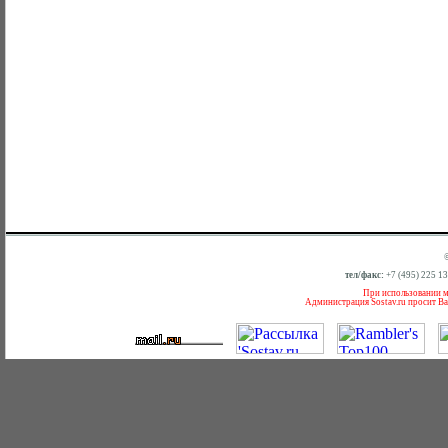
тел/факс:
+7 (495) 225 1
При использовании ма
Администрация Sostav.ru просит Ва