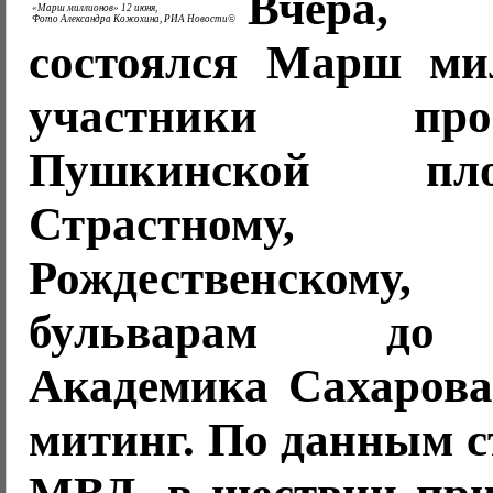
Вчера,
«Марш миллионов» 12 июня,
Фото Александра Кожохина, РИА Новости©
состоялся Марш ми
участники п
Пушкинской п
Страстному, Пе
Рождественскому, 
бульварам до 
Академика Сахарова
митинг. По данным 