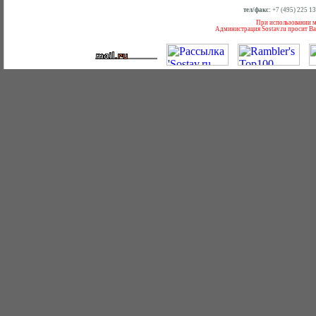
тел/факс:
+7 (495) 225 1
При использовании ма
Администрация Sostav.ru просит Ва