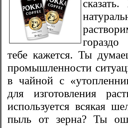
сказать.
нату
раств
гораздо
тебе кажется. Ты думае
промышленности ситуаци
в чайной с «утопленни
для изготовления рас
используется всякая ше
пыль от зерна? Ты ош