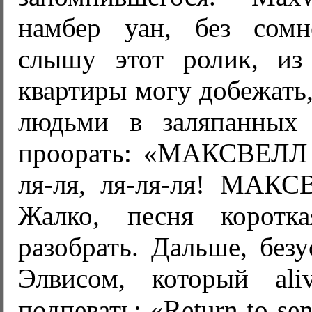
намбер уан, без сомн
слышу этот ролик, из
квартиры могу добежать,
людьми в заляпанных 
проорать: «МАКСВЕЛЛ 
ля-ля, ля-ля-ля! МАК
Жалко, песня корот
разобрать. Дальше, безу
Элвисом, который ali
подпевать: «Return to sen