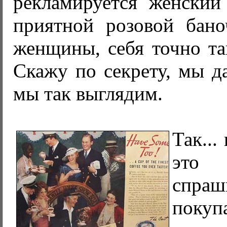
рекламируется женский
приятной розовой бано
женщины, себя точно та
Скажу по секрету, мы д
мы так выглядим.
Так...
это
спра
покуп