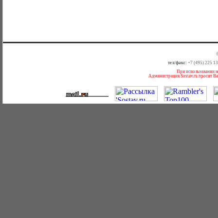
тел/факс:
+7 (495) 225 1
При использовании ма
Администрация Sostav.ru просит Ва