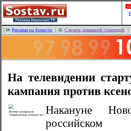
Со
В
Реклама на Sostav.ru
Сделать домашней страницей
На телевидении старт
кампания против ксен
Накануне Нов
Постер кинофильма
"Американская история икс"
российском 