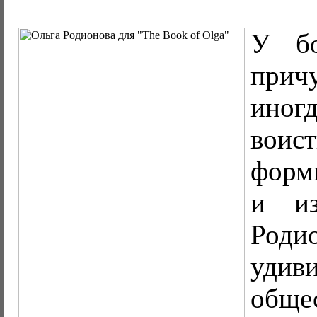
У бо
прич
иног
вои
форм
и из
Роди
уди
общес