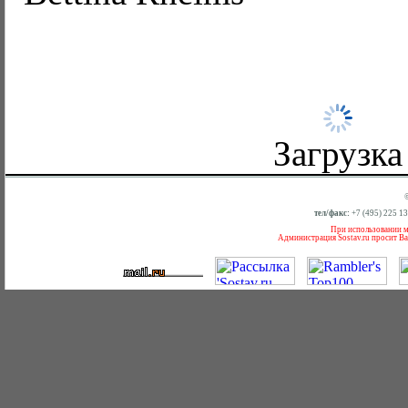
Загрузка
тел/факс:
+7 (495) 225 1
При использовании ма
Администрация Sostav.ru просит Ва