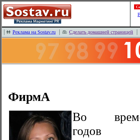
Со
В
Реклама на Sostav.ru
Сделать домашней страницей
ФирмА
Во време
годов 