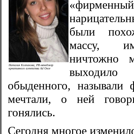
«фирменный
нарицател
были пох
массу, и
ничтожно м
Наталия Колпакова, PR-менеджер
выходил
креативного агентства Ad Once
обыденного, называли
мечтали, о ней гово
гонялись.
Сегодня многое изменил