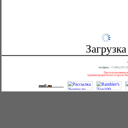
Загрузка
тел/факс:
+7 (495) 225 1
При использовании ма
Администрация Sostav.ru просит Ва