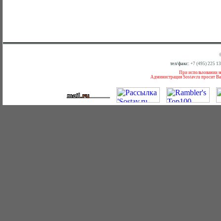
тел/факс:
+7 (495) 225 1
При использовании ма
Администрация Sostav.ru просит Ва