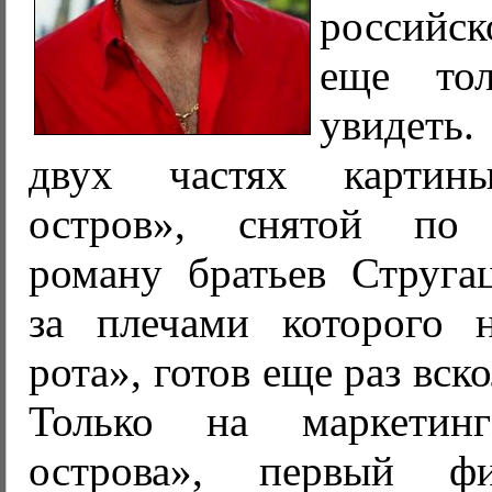
российс
еще тол
увидеть
двух частях картин
остров», снятой по
роману братьев Стругац
за плечами которого 
рота», готов еще раз вс
Только на маркетин
острова», первый ф