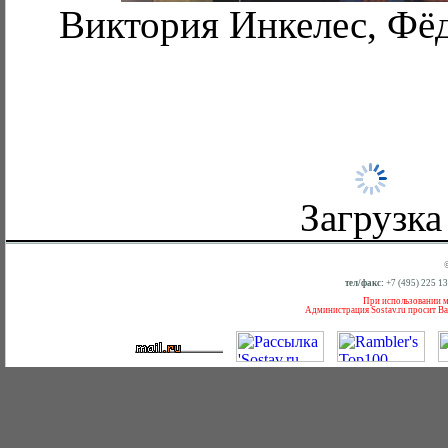
Виктория Инкелес, Фё
Загрузка
тел/факс:
+7 (495) 225 1
При использовании ма
Администрация Sostav.ru просит Ва