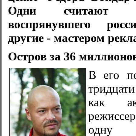
Одни считают е
воспрянувшего росс
другие - мастером рекл
Остров за 36 миллионо
В его п
тридцат
как а
режиссе
одну 