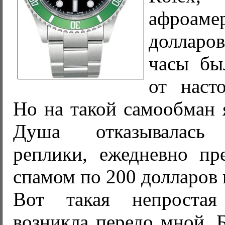
афроаме
долларо
часы бы
от наст
Но на такой самообман 
Душа отказывалась 
реплики, ежедневно пр
спамом по 200 долларов 
Вот такая непростая
возникла передо мной. 