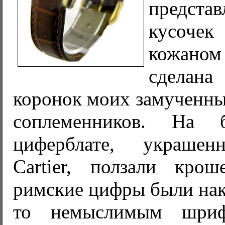
предст
кусоче
кожано
сделан
коронок моих замученны
соплеменников. На бе
циферблате, украше
Cartier, ползали крош
римские цифры были нак
то немыслимым шриф