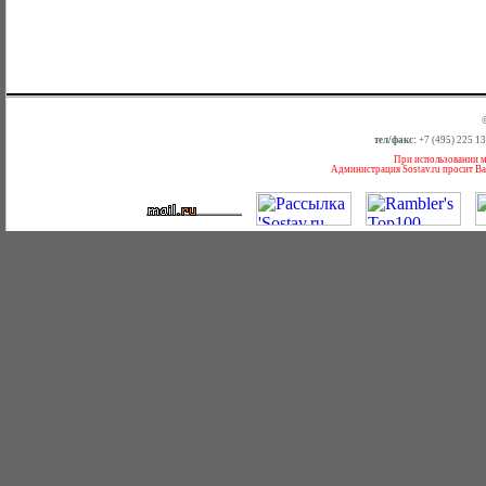
тел/факс:
+7 (495) 225 1
При использовании ма
Администрация Sostav.ru просит Ва