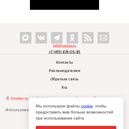
info@sostav.ru
+7 (495) 274-05-25
Контакты
Рекламодателям
Обратная связь
Rss
© Sostav.ru
1998-2026 Независимый проект
брендингового
агентства Depot
Мы используем файлы
cookie
, чтобы
Использование материалов Sostav.ru допустимо только при
предоставить вам больше возможностей
указании источника.
при использовании сайта.
Дизайн сайта -
Liqium
.
18+