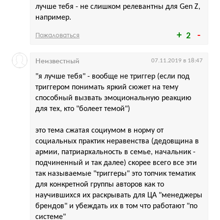
лучше тебя - не слишком релевантны для Gen Z,
например.
Пожаловаться
2
Неизвестный
07.11.2019 в 18:47
"я лучше тебя" - вообще не триггер (если под
триггером понимать яркий сюжет на тему
способный вызвать эмоциональную реакцию
для тех, кто "болеет темой")
это тема сжатая социумом в норму от
социальных практик неравенства (дедовщина в
армии, патриархальность в семье, начальник -
подчиненный и так далее) скорее всего все эти
так называемые "триггеры" это топчик тематик
для конкретной группы авторов как то
научившихся их раскрывать для ЦА "менеджеры
брендов" и убеждать их в том что работают "по
системе"