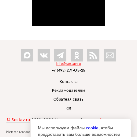
info@sostav.ru
+7 (495) 274-05-25
Контакты
Рекламодателям
Обратная связь
Rss
© Sostav.ru
1998-2026 Независимый проект
брендингового
агентства Depot
Мы используем файлы
cookie
, чтобы
Использование материалов Sostav.ru допустимо только при
предоставить вам больше возможностей