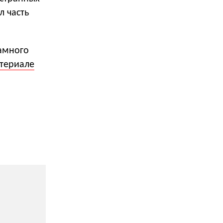
л часть
амного
териале