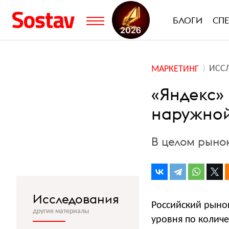
БЛОГИ
СП
ИСС
МАРКЕТИНГ
«Яндекс» 
наружно
В целом рыно
Исследования
Российский рыно
другие материалы
уровня по колич