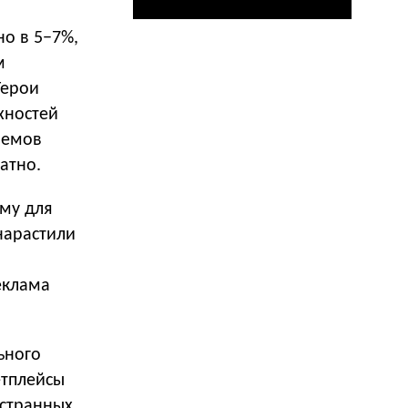
но в 5−7%,
м
Герои
хностей
ъемов
атно.
му для
нарастили
еклама
ьного
етплейсы
остранных