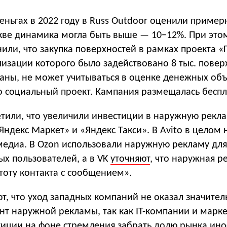
деньгах в 2022 году в Russ Outdoor оценили пример
кве динамика могла быть выше — 10−12%. При это
или, что закупка поверхностей в рамках проекта «
лизации которого было задействовано 8 тыс. повер
раны, не может учитываться в оценке денежных об
то социальный проект. Кампания размещалась беспл
етили, что увеличили инвестиции в наружную рекла
ндекс Маркет» и «Яндекс Такси». В Avito в целом 
медиа. В Ozon использовали наружную рекламу для
х пользователей, а в VK
уточняют
, что наружная р
тоту контакта с сообщением».
т, что уход западных компаний не оказал значител
нт наружной рекламы, так как IT-компании и марк
тиции на фоне стремления забрать долю рынка ин