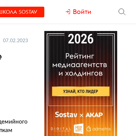
Войти
ШКОЛА
SOSTAV
07.02.2023
е
ндемийного
упкам