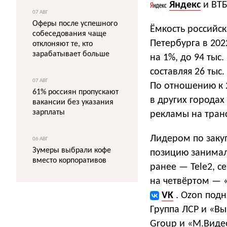
Яндекс
и ВТ
07 АВГ
Оферы после успешного
Ёмкость российс
собеседования чаще
Петербурга в 202
отклоняют те, кто
зарабатывает больше
на 1%, до 94 тыс
составляя 26 тыс
07 АВГ
По отношению к 2
61% россиян пропускают
в других городах
вакансии без указания
зарплаты
рекламы на транс
Лидером по закуп
06 АВГ
Зумеры выбрали кофе
позицию занимал 
вместо корпоративов
ранее — Tele2, с
на четвёртом — «
VK
. Ozon подн
Группа ЛСР и «Вы
Group и «М.Виде