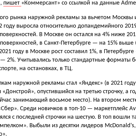
Б,
пишет
«Коммерсант» со ссылкой на данные Admet
кого рынка наружной рекламы за вычетом Москвы и
2 году выросла относительно допандемийного 2019
. поверхностей. В Москве он остался на 4% ниже 201
. поверхностей, в Санкт-Петербурге — на 15% выше (
021 году в Москве рост составил 1%, в Петербурге
 — 2%. Учитывались только стандартные форматы б
порте, на остановках, в ТЦ.
кам наружной рекламы стал «Яндекс» (в 2021 году
«Донстрой», опустившийся на третью строчку, а г
ейчас занимающий восьмое место). На втором мест
Сбер». Среди новичков в топ-10 — маркетплейс Av
ялся с последней строчки на шестую. В топ вошли 
мпелком». Выбыли из десятки лидеров McDonald's, 
о».