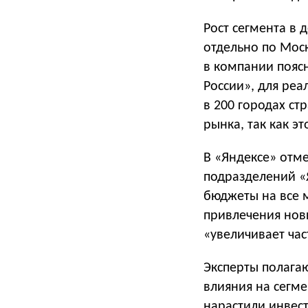
Рост сегмента в 
отдельно по Мос
в компании поясн
России», для реа
в 200 городах ст
рынка, так как э
В «Яндексе» отм
подразделений «Я
бюджеты на все 
привлечения новы
«увеличивает час
Эксперты полагаю
влияния на сегме
нарастили инвес