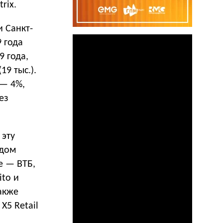
rix.
 Санкт-
 года
9 года,
19 тыс.).
 — 4%,
ез
 эту
одом
е — ВТБ,
ito и
также
X5 Retail