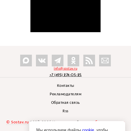
info@sostav.ru
+7 (495) 274-05-25
Контакты
Рекламодателям
Обратная связь
Rss
© Sostav.ru
1998-2026 Независимый проект
брендингового
агентства Depot
Мы используем файлы
cookie
, чтобы