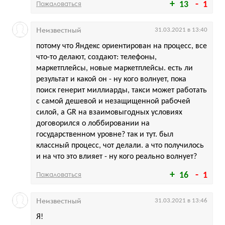
Пожаловаться
13
1
Неизвестный
31.03.2021 в 13:40
потому что Яндекс ориентирован на процесс, все
что-то делают, создают: телефоны,
маркетплейсы, новые маркетплейсы. есть ли
результат и какой он - ну кого волнует, пока
поиск генерит миллиарды, такси может работать
с самой дешевой и незащищенной рабочей
силой, а GR на взаимовыгодных условиях
договорился о лоббировании на
государственном уровне? так и тут. был
классный процесс, чот делали. а что получилось
и на что это влияет - ну кого реально волнует?
Пожаловаться
16
1
Неизвестный
31.03.2021 в 13:46
Я!