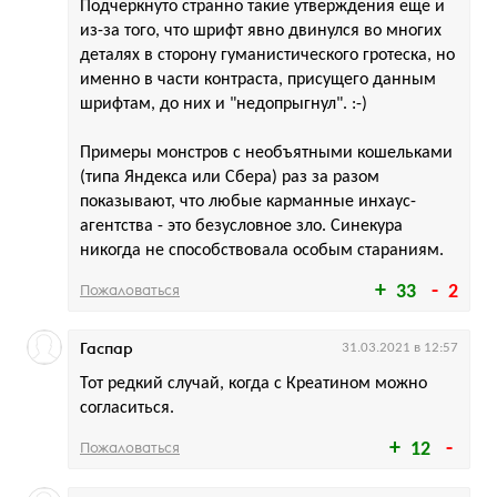
Подчеркнуто странно такие утверждения еще и
из-за того, что шрифт явно двинулся во многих
деталях в сторону гуманистического гротеска, но
именно в части контраста, присущего данным
шрифтам, до них и "недопрыгнул". :-)
Примеры монстров с необъятными кошельками
(типа Яндекса или Сбера) раз за разом
показывают, что любые карманные инхаус-
агентства - это безусловное зло. Синекура
никогда не способствовала особым стараниям.
Пожаловаться
33
2
Гаспар
31.03.2021 в 12:57
Тот редкий случай, когда с Креатином можно
согласиться.
Пожаловаться
12