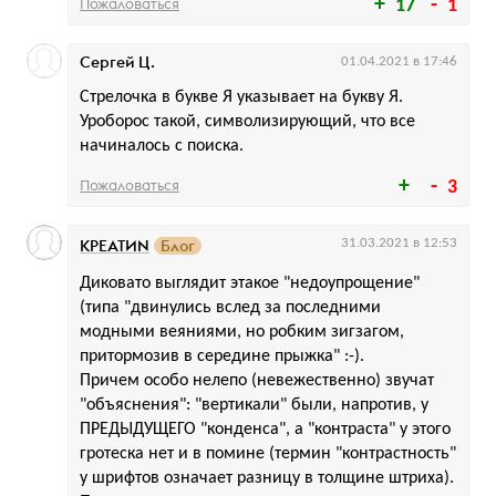
Пожаловаться
17
1
Сергей Ц.
01.04.2021 в 17:46
Стрелочка в букве Я указывает на букву Я.
Уроборос такой, символизирующий, что все
начиналось с поиска.
Пожаловаться
3
КРЕАТИN
Блог
31.03.2021 в 12:53
Диковато выглядит этакое "недоупрощение"
(типа "двинулись вслед за последними
модными веяниями, но робким зигзагом,
притормозив в середине прыжка" :-).
Причем особо нелепо (невежественно) звучат
"объяснения": "вертикали" были, напротив, у
ПРЕДЫДУЩЕГО "конденса", а "контраста" у этого
гротеска нет и в помине (термин "контрастность"
у шрифтов означает разницу в толщине штриха).