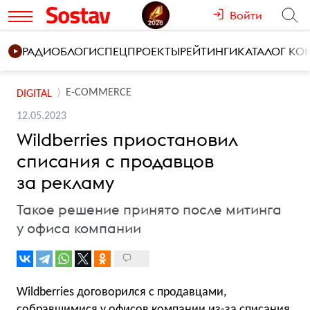
Войти
РАДИО
БЛОГИ
СПЕЦПРОЕКТЫ
РЕЙТИНГИ
КАТАЛОГ К
E-COMMERCE
DIGITAL
12.05.2023
Wildberries приостановил
списания с продавцов
за рекламу
Такое решение принято после митинга
у офиса компании
Wildberries договорился с продавцами,
собравшимися у офисов компании из-за списания