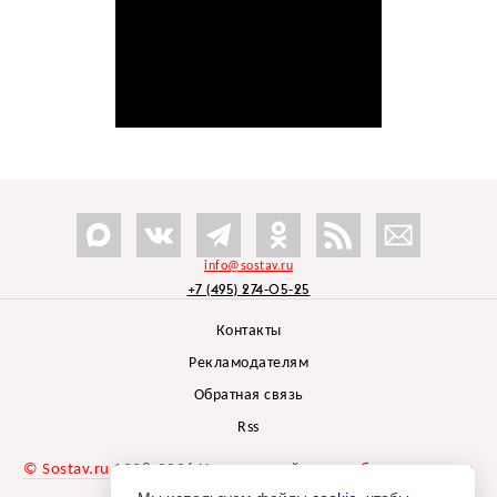
info@sostav.ru
+7 (495) 274-05-25
Контакты
Рекламодателям
Обратная связь
Rss
© Sostav.ru
1998-2026 Независимый проект
брендингового
агентства Depot