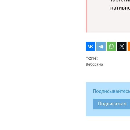
нативн
Веборама
Подписывайтесь
Подписаться