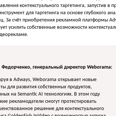
авления контекстуального таргетинга, запустив в 
 инструмент для таргетинга на основе глубокого ан
ниц. За счёт приобретения рекламной платформы Ad
ует усилить собственные возможности контекстуал
деорекламе.
 Федорченко, генеральный директор Weborama:
ируя в Adways, Weborama открывает новые
ты для развития собственных продуктов,
ных на Semantic AI технологиях. В этом году
кие рекламодатели смогут протестировать
шенствованное решение для контекстуального
нга GoldenFish InVideo c возможностью запуска