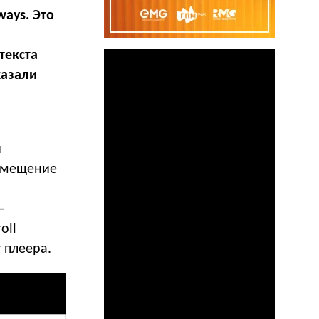
ays. Это
текста
казали
и
азмещение
о
—
oll
 плеера.