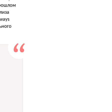
прошлом
ализа
ways
ьного