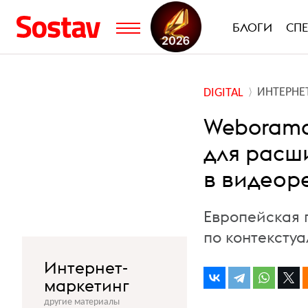
БЛОГИ
СП
ИНТЕРНЕ
DIGITAL
Weborama
для расши
в видеор
Европейская 
по контекстуа
Интернет-
маркетинг
другие материалы