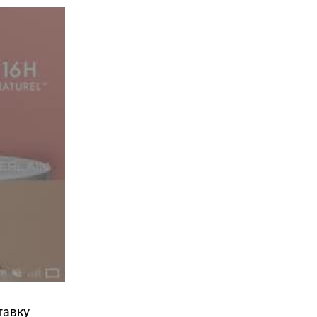
тавку