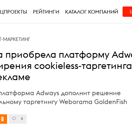
ЕЦПРОЕКТЫ
РЕЙТИНГИ
КАТАЛОГ КОМПАНИЙ
Т-МАРКЕТИНГ
 приобрела платформу Adw
рения сookieless-таргетинга
екламе
платформа Adways дополнит решение
льному таргетингу Weborama GoldenFish
6