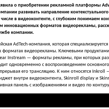
явила о приобретении рекламной платформы Adw
омпании развивать направление контекстуального
м числе в видеоконтенте, с глубоким понимаем кон
ем инновационных форматов видеорекламы, расс
лужбе компании.
йская AdTech-компания, которая специализируется
х форматах видеорекламы. Ключевыми продуктам
near Instream — форматы рекламы, при которых р
одит одновременно с воспроизведением основног
прерывая его трансляцию. К ним относятся Inkroll 
жет внутри видеоконтента, Skinroll display и Skinr
ивная панель с изображениями и видео по контуру