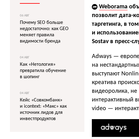
Weborama
объ
позволит дата-к
06 АВГ
Почему SEO больше
таргетинга, в то
недостаточно: как GEO
и использовани
меняет правила
Sostav в пресс-с
видимости бренда
Adways — европе
04 АВГ
Как «Нетология»
на нестандартны
превратила обучение
выступают Nonli
в шопинг
креатива происх
видеоролика, не 
04 АВГ
интерактивный вид
Кейс «Совкомбанк»
и icontext: «Макс» как
video — интеракт
источник лидов для
инвестпродуктов