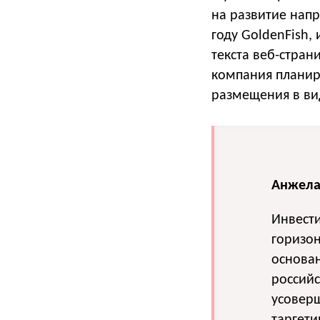
на развитие напр
году GoldenFish,
текста веб-стра
компания планир
размещения в ви
Анжела
Инвест
горизон
основан
российс
усовер
таргети