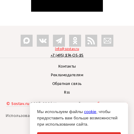
info@sostav.ru
+7 (495) 274-05-25
Контакты
Рекламодателям
Обратная связь
Rss
© Sostav.ru
1998-2026 Независимый проект
брендингового
агентства Depot
Мы используем файлы
cookie
, чтобы
Использование материалов Sostav.ru допустимо только при
предоставить вам больше возможностей
указании источника.
при использовании сайта.
Дизайн сайта -
Liqium
.
18+