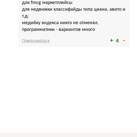
для fmcg маркетплейсы
для недвижки классифайды типа циана, авито и
т.д.
медийку яндекса никто не отменял,
программатики - вариантов много
Пожаловаться
4