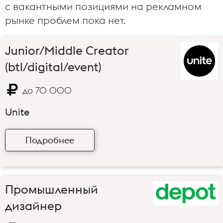
с вакантными позициями на рекламном
рынке проблем пока нет.
Junior/Middle Creator
(btl/digital/event)
до
70 000
Unite
Требуемый опыт работы: 1–3 года
Полная занятость, полный день
Промышленный
Одно из агентств Progression Group, рассматривает
дизайнер
кандидатов на позицию Креатора btl / digital / event.
Обязанности: