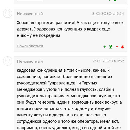
лет (продукты питания);
Высшее образование (менеджмент/маркетинг);
Навыки работы с ПК-уверенный пользователь;
Неизвестный
21.01.2020 в 18:34
Работа со сводными таблицами.
Хорошая стратегия развития! А как еще в тонусе всех
Условия:
держать? здоровая конкуренция в кадрах еще
никому не повредила
Работа в крупном агропромышленном холдинге в
команде профессионалов;
2
4
Пожаловаться
Возможности для профессионального развития;
Оформление ТК РФ;
Офис находится в 5 мин. ходьбы от ст.метро
Неизвестный
23.01.2020 в 11:52
Нахимовский проспект.
кадровая конкуренция в том смысле, как ее, к
Контактное лицо:
Юлия Елисеева, 8926-179-86-35, доб. 10561,
сожалению, понимает большинство нынешних
Y.Eliseeva@agrohold.ru
руководителей "управленцев" и "крутых
менеджеров", утопия и полная глупость. слабый
руководитель стравливает менеджеров, думая, что
они будут генерить идеи и тормошить всех вокруг. а
в итоге получается так, что к одному и тому же
клиенту лезут и в дверь, и в окно, несколько
сотрудников одного и того же оператора. меня вот,
например, очень удивляет, когда из одной и той же