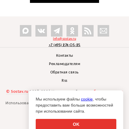
info@sostav.ru
+7 (495) 274-05-25
Контакты
Рекламодателям
Обратная связь
Rss
© Sostav.ru
1998-2026 Независимый проект
брендингового
агентства Depot
Мы используем файлы
cookie
, чтобы
Использование материалов Sostav.ru допустимо только при
предоставить вам больше возможностей
указании источника.
при использовании сайта.
Дизайн сайта -
Liqium
.
18+
OK