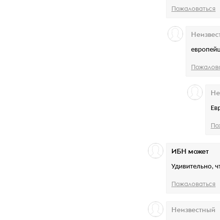
Пожаловаться
Неизвес
европейц
Пожалов
Не
Ев
По
ИБН может
Удивительно, ч
Пожаловаться
Неизвестный