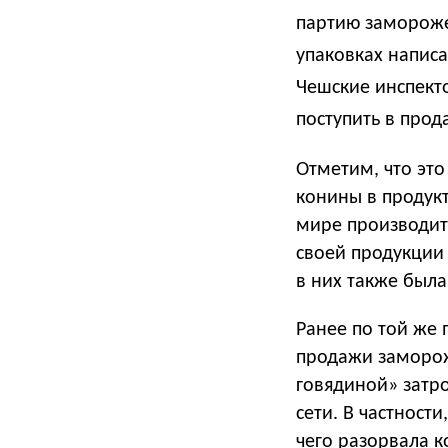
партию замороже
упаковках написа
Чешские инспекто
поступить в прод
Отметим, что эт
конины в продук
мире производит
своей продукции 
в них также был
Ранее по той же
продажи заморо
говядиной» затр
сети. В частност
чего разорвала к