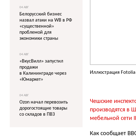
04 АВГ
Белорусский бизнес
назвал атаки на WB в РФ
«существенной»
проблемой для
экономики страны
04 АВГ
«ВкусВилл» запустил
продажи
Иллюстрация Fotolia
в Калининграде через
«Юмаркет»
04 АВГ
Чешские инспект
Ozon начал перевозить
дорогостоящие товары
производятся в 
со складов в ПВЗ
мебельной сети I
Как сообщает BBC