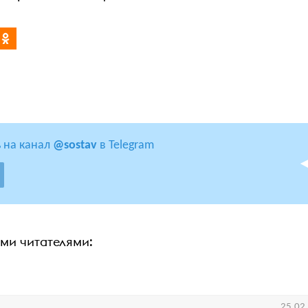
 на канал
@sostav
в Telegram
ими читателями:
25.02