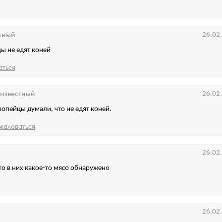
тный
26.02
ы не едят коней
аться
известный
26.02
ропейцы думали, что не едят коней.
жаловаться
26.02
то в них какое-то мясо обнаружено
26.02