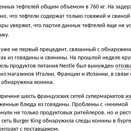
нных тефтелей общим объемом в 760 кг. На заде
но, что тефтели содержат только говяжий и свиной
ры уверяют, что партия данных тефтелей еще не у
ажу.
о уже не первый прецедент, связанный с обнаруже
тах из говядины и свинины. На прошлой неделе кр
ель продуктов питания Nestle был вынужден
отозв
из магазинов Италии, Франции и Испании, в связи с
а обнаружена конина.
 причине шесть французских сетей супермаркетов
и
женные блюда из говядины. Проблемы с «мнимой
онули не только продуктовых ритейлеров, но и рес
и, сеть Burger King обнаружила следы конины в бург
онтракт с поставщиком.