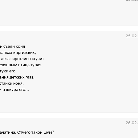
25.02
ей съели коня
шапках киргизских,
 леса сиротливо стучит
евянным птица тупая.
туки его
ния детских глаз.
станки коня,
 и шкура его...
26.02
бачатина. Отчего такой шум?