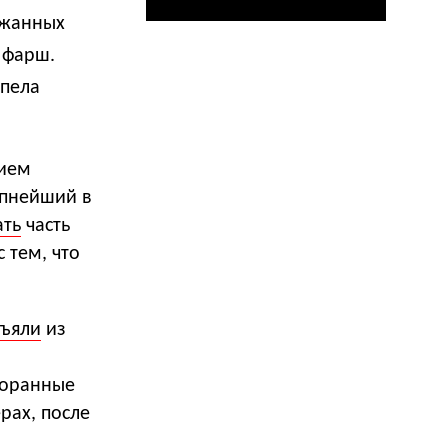
ржанных
 фарш.
спела
нием
упнейший в
ать
часть
 тем, что
зъяли
из
торанные
ерах, после