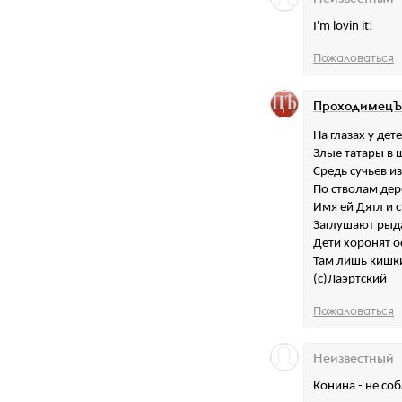
I'm lovin it!
Пожаловаться
ПроходимецЪ
На глазах у дет
Злые татары в 
Средь сучьев из
По стволам дер
Имя ей Дятл и с
Заглушают рыда
Дети хоронят о
Там лишь кишки
(с)Лаэртский
Пожаловаться
Неизвестный
Конина - не со