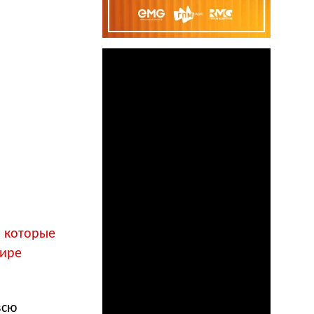
, которые
мире
всю