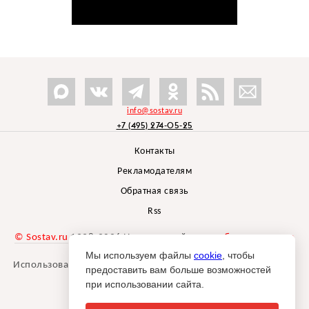
info@sostav.ru
+7 (495) 274-05-25
Контакты
Рекламодателям
Обратная связь
Rss
© Sostav.ru
1998-2026 Независимый проект
брендингового
агентства Depot
Мы используем файлы
cookie
, чтобы
Использование материалов Sostav.ru допустимо только при
предоставить вам больше возможностей
указании источника.
при использовании сайта.
Дизайн сайта -
Liqium
.
18+