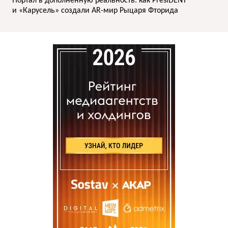
Портал в дополненную реальность: как PresiDENT
и «Карусель» создали AR-мир Рыцаря Фторида