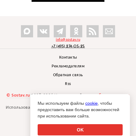
info@sostav.ru
+7 (495) 274-05-25
Контакты
Рекламодателям
Обратная связь
Rss
© Sostav.ru
1998-2026 Независимый проект
брендингового
агентства Depot
Мы используем файлы
cookie
, чтобы
Использование материалов Sostav.ru допустимо только при
предоставить вам больше возможностей
указании источника.
при использовании сайта.
Дизайн сайта -
Liqium
.
18+
OK