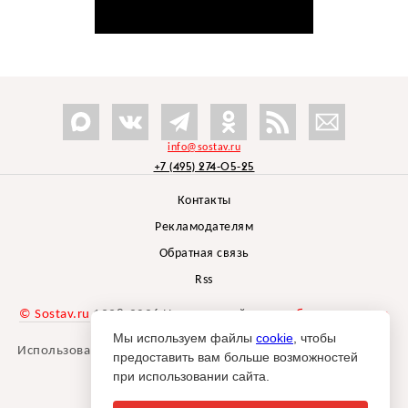
info@sostav.ru
+7 (495) 274-05-25
Контакты
Рекламодателям
Обратная связь
Rss
© Sostav.ru
1998-2026 Независимый проект
брендингового
агентства Depot
Мы используем файлы
cookie
, чтобы
Использование материалов Sostav.ru допустимо только при
предоставить вам больше возможностей
указании источника.
при использовании сайта.
Дизайн сайта -
Liqium
.
18+