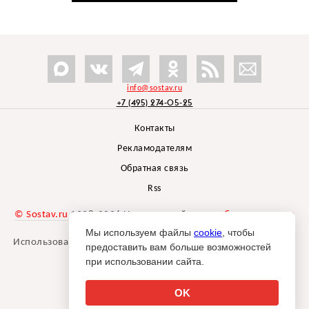
info@sostav.ru
+7 (495) 274-05-25
Контакты
Рекламодателям
Обратная связь
Rss
© Sostav.ru
1998-2026 Независимый проект
брендингового
агентства Depot
Мы используем файлы
cookie
, чтобы
Использование материалов Sostav.ru допустимо только при
предоставить вам больше возможностей
указании источника.
при использовании сайта.
Дизайн сайта -
Liqium
.
18+
OK