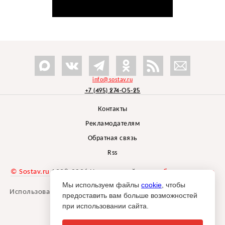
info@sostav.ru
+7 (495) 274-05-25
Контакты
Рекламодателям
Обратная связь
Rss
© Sostav.ru
1998-2026 Независимый проект
брендингового
агентства Depot
Мы используем файлы
cookie
, чтобы
Использование материалов Sostav.ru допустимо только при
предоставить вам больше возможностей
указании источника.
при использовании сайта.
Дизайн сайта -
Liqium
.
18+